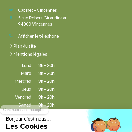
Cabinet - Vincennes
5 rue Robert Giraudineau
94300
Vincennes
Afficher le téléphone
Plan du site
Mentions légales
Lundi
8h - 20h
Mardi
8h - 20h
Mercredi
8h - 20h
Jeudi
8h - 20h
Vendredi
8h - 20h
Continuer sans accepter
Samedi
8h - 20h
Dimanche
Fermé
Bonjour c'est nous...
Les Cookies
Tarifs et RDV