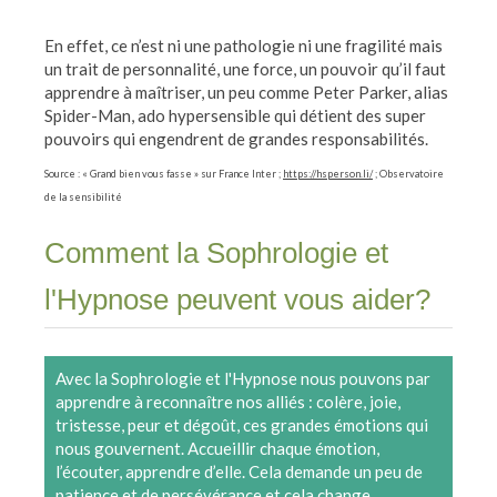
En effet, ce n’est ni une pathologie ni une fragilité mais
un trait de personnalité, une force, un pouvoir qu’il faut
apprendre à maîtriser, un peu comme Peter Parker, alias
Spider-Man, ado hypersensible qui détient des super
pouvoirs qui engendrent de grandes responsabilités.
Source : « Grand bien vous fasse » sur France Inter ;
https://hsperson.li/
; Observatoire
de la sensibilité
Comment la Sophrologie et
l'Hypnose peuvent vous aider?
Avec la Sophrologie et l'Hypnose nous pouvons par
apprendre à reconnaître nos alliés : colère, joie,
tristesse, peur et dégoût, ces grandes émotions qui
nous gouvernent. Accueillir chaque émotion,
l’écouter, apprendre d’elle. Cela demande un peu de
patience et de persévérance et cela change