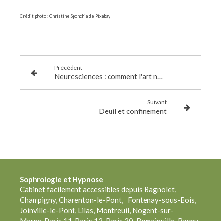
Crédit photo : Christine Sponchia de Pixabay
Précédent
Neurosciences : comment l'art nous guérit
Suivant
Deuil et confinement
Sophrologie
et Hypnose
Cabinet facilement accessibles depuis Bagnolet,
Champigny, Charenton-le-Pont, Fontenay-sous-Bois,
Joinville-le-Pont, Lilas, Montreuil, Nogent-sur-
Marne, Paris 11, Paris 12, Paris 20, Romainville, Rosny-