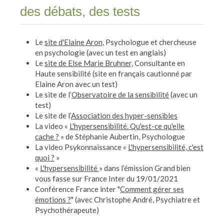
des débats, des tests
Le
site d'Elaine Aron
, Psychologue et chercheuse
en psychologie (avec un test en anglais)
Le
site de Else Marie Bruhner,
Consultante en
Haute sensibilité (site en français cautionné par
Elaine Aron avec un test)
Le site de l’
Observatoire de la sensibilité
(avec un
test)
Le site de l’
Association des hyper-sensibles
La video «
L'hypersensibilité. Qu'est-ce qu'elle
cache ?
» de Stéphanie Aubertin, Psychologue
La video Psykonnaissance «
L'hypersensibilité, c'est
quoi ?
»
«
L'hypersensibilité
» dans l’émission Grand bien
vous fasse sur France Inter du 19/01/2021
Conférence France inter "
Comment gérer ses
émotions ?
" (avec Christophe André, Psychiatre et
Psychothérapeute)