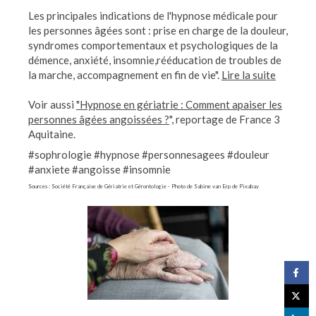
Les principales indications de l'hypnose médicale pour
les personnes âgées sont : prise en charge de la douleur,
syndromes comportementaux et psychologiques de la
démence, anxiété, insomnie,rééducation de troubles de
la marche, accompagnement en fin de vie".
Lire la suite
Voir aussi
"Hypnose en gériatrie : Comment apaiser les
personnes âgées angoissées ?
", reportage de France 3
Aquitaine.
#sophrologie #hypnose #personnesagees #douleur
#anxiete #angoisse #insomnie
Sources : Société Française de Gériatrie et Gérontologie - Photo de Sabine van Erp de Pixabay