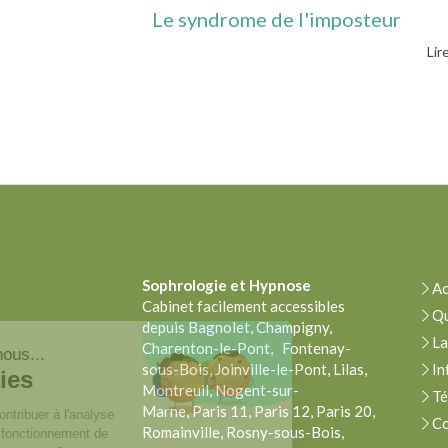
Le syndrome de l'imposteur
Lire
Sophrologie
et Hypnose
Ac
Cabinet facilement accessibles
Qu
depuis Bagnolet, Champigny,
La
Charenton-le-Pont, Fontenay-
Bonjour c'est nous...
sous-Bois, Joinville-le-Pont, Lilas,
In
Les Cookies
Montreuil, Nogent-sur-
T
Marne, Paris 11, Paris 12, Paris 20,
Notre rôle est de contribuer à l'analyse
Co
Romainville, Rosny-sous-Bois,
du trafic et au bon fonctionnement de