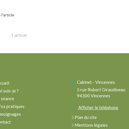
 l'article
1 article
Cabinet - Vincennes
cueil
5 rue Robert Giraudineau
i suis-je ?
94300
Vincennes
 séance
fos pratiques
Afficher le téléphone
émoignages
Plan du site
ntact
Mentions légales