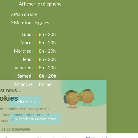
Afficher le téléphone
Plan du site
Mentions légales
Lundi
8h - 20h
Mardi
8h - 20h
Mercredi
8h - 20h
Jeudi
8h - 20h
Vendredi
8h - 20h
Samedi
8h - 20h
Dimanche
Fermé
onjour c'est nous...
Les Cookies
Tarifs et RDV
tre rôle est de contribuer à l'analyse du
rafic et au bon fonctionnement de ce site.
S'inscrire à la Newsletter
'est OK pour vous ?
re la politique de confidentialité