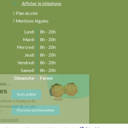
Afficher le téléphone
Plan du site
Mentions légales
Lundi
8h - 20h
Mardi
8h - 20h
Mercredi
8h - 20h
Jeudi
8h - 20h
Vendredi
8h - 20h
Samedi
8h - 20h
Dimanche
Fermé
njour c'est nous...
es Cookies
Tarifs et RDV
re rôle est de contribuer à l'analyse du
fic et au bon fonctionnement de ce site.
S'inscrire à la Newsletter
est OK pour vous ?
e la politique de confidentialité