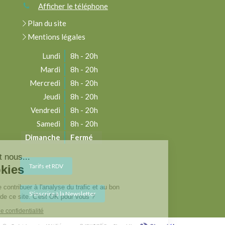
Afficher le téléphone
Plan du site
Mentions légales
Lundi
8h - 20h
Mardi
8h - 20h
Mercredi
8h - 20h
Jeudi
8h - 20h
Vendredi
8h - 20h
Samedi
8h - 20h
Dimanche
Fermé
njour c'est nous...
Tarifs et RDV
es Cookies
re rôle est de contribuer à l'analyse du trafic et au bon
S'inscrire à la Newsletter
ctionnement de ce site. C'est OK pour vous ?
e la politique de confidentialité