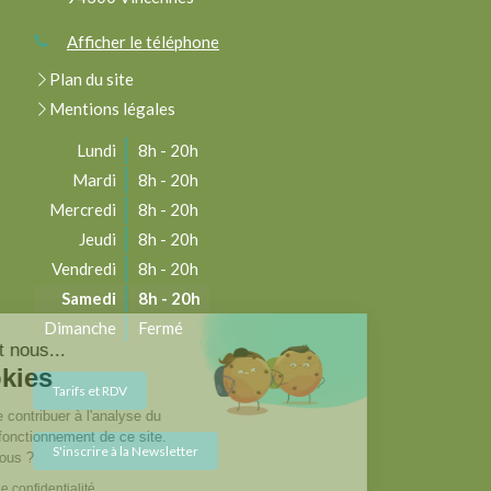
Afficher le téléphone
Plan du site
Mentions légales
Lundi
8h - 20h
Mardi
8h - 20h
Mercredi
8h - 20h
Jeudi
8h - 20h
Vendredi
8h - 20h
Samedi
8h - 20h
Dimanche
Fermé
njour c'est nous...
es Cookies
Tarifs et RDV
re rôle est de contribuer à l'analyse du
fic et au bon fonctionnement de ce site.
S'inscrire à la Newsletter
est OK pour vous ?
e la politique de confidentialité