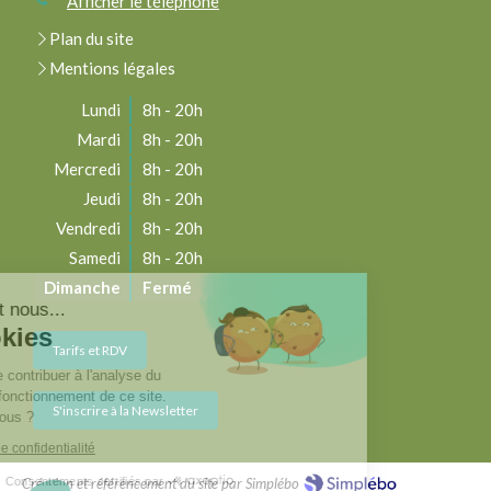
Afficher le téléphone
Plan du site
Mentions légales
Lundi
8h - 20h
Mardi
8h - 20h
Mercredi
8h - 20h
Jeudi
8h - 20h
Vendredi
8h - 20h
Samedi
8h - 20h
Dimanche
Fermé
Bonjour c'est nous...
Les Cookies
Tarifs et RDV
Notre rôle est de contribuer à l'analyse du
trafic et au bon fonctionnement de ce site.
S'inscrire à la Newsletter
C'est OK pour vous ?
Lire la politique de confidentialité
Consentements certifiés par
Création et référencement du site par Simplébo