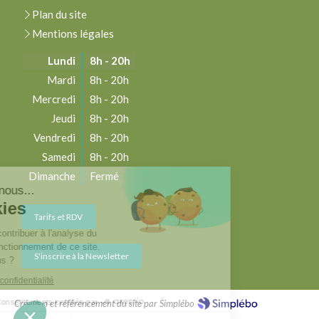
Plan du site
Mentions légales
Lundi
8h - 20h
Mardi
8h - 20h
Mercredi
8h - 20h
Jeudi
8h - 20h
Vendredi
8h - 20h
Samedi
8h - 20h
Dimanche
Fermé
njour c'est nous...
es Cookies
Tarifs et RDV
re rôle est de contribuer à l'analyse du
fic et au bon fonctionnement de ce site.
S'inscrire à la Newsletter
est OK pour vous ?
e la politique de confidentialité
Consentements certifiés par
Création et référencement du site par Simplébo