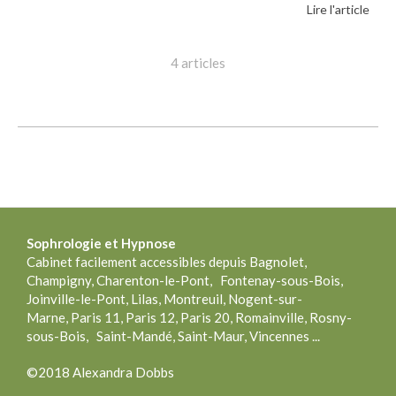
Lire l'article
4 articles
Sophrologie
et Hypnose
Cabinet facilement accessibles depuis Bagnolet,
Champigny, Charenton-le-Pont, Fontenay-sous-Bois,
Joinville-le-Pont, Lilas, Montreuil, Nogent-sur-
Marne, Paris 11, Paris 12, Paris 20, Romainville, Rosny-
sous-Bois, Saint-Mandé, Saint-Maur, Vincennes ...
©2018 Alexandra Dobbs